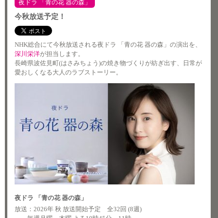
夜ドラ 「青の花 器の森」
今秋放送予定！
NHK総合にて今秋放送される夜ドラ 「青の花 器の森」の演出を、
深川栄洋
が担当します。
長崎県波佐見町(はさみちょう)の焼き物づくりが紡ぎ出す、日常が
愛おしくなる大人のラブストーリー。
夜ドラ 「青の花 器の森」
放送：2026年 秋 放送開始予定 全32回 (8週)