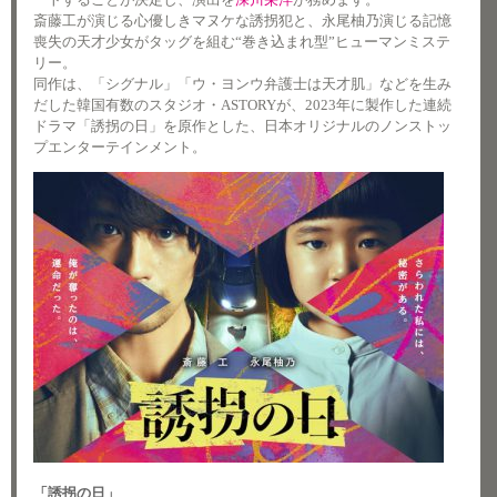
斎藤工が演じる心優しきマヌケな誘拐犯と、永尾柚乃演じる記憶
喪失の天才少女がタッグを組む“巻き込まれ型”ヒューマンミステ
リー。
同作は、「シグナル」「ウ・ヨンウ弁護士は天才肌」などを生み
だした韓国有数のスタジオ・ASTORYが、2023年に製作した連続
ドラマ「誘拐の日」を原作とした、日本オリジナルのノンストッ
プエンターテインメント。
「誘拐の日」