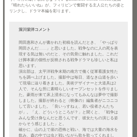
『晴れたらいいね』が、フィリピンで奮闘する主人公たちの姿と
リンクし、ドラマ本編を彩ります。
深川栄洋コメント
岡田惠和さんが書かれた初稿を読んだとき、「やっぱり
岡田さんだ……」と思いました。戦争なのに人の死を表
現する気は無いのだと、その気骨に触れました。これだ
け脚本家の個性が反映される戦争ドラマも珍しいと私は
思います。
演出部は、太平洋戦争末期の南方で働く従軍看護女性た
ちを調べ上げました。撮影中は毎日、道なき山道を歩い
て現場に辿り着きました。美術デザイナーと大道具は2
人で、そんな所に素晴らしいオープンセットを作りまし
た。豪雨が来て床上浸水になってもみんなは夢中で撮影
しました。撮影が終わると（映像の）編集者がニコニコ
して言いました。「良いっすねぇ、若い役者さんたち
が」。「え、どういうところが？」と聞くと、「戦争は
みんな受け身なんだと思うんです、彼女たちの演じる姿
からそう感じました」と。
確かに、山の上で崖の恐怖と戦い、海では大量の海水を
飲み、森の中では虫と戦いながら歌を歌ってくれまし