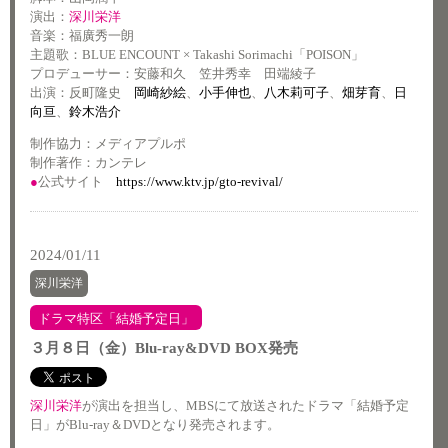
演出：
深川栄洋
音楽：福廣秀一朗
主題歌：BLUE ENCOUNT × Takashi Sorimachi「POISON」
プロデューサー：安藤和久 笠井秀幸 田端綾子
出演：反町隆史
岡崎紗絵
、
小手伸也
、
八木莉可子
、
畑芽育
、
日
向亘
、
鈴木浩介
制作協力：メディアプルポ
制作著作：カンテレ
●
公式サイト
https://www.ktv.jp/gto-revival/
2024/01/11
深川栄洋
ドラマ特区「結婚予定日」
３月８日（金）Blu-ray&DVD BOX発売
深川栄洋
が演出を担当し、
MBS
にて放送されたドラマ「結婚予定
日」が
Blu-ray
＆
DVD
となり発売されます。