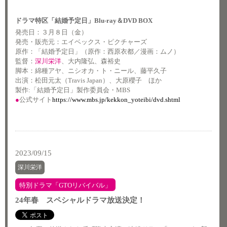
ドラマ特区「結婚予定日」Blu-ray＆DVD BOX
発売日：３月８日（金）
発売・販売元：エイベックス・ピクチャーズ
原作：「結婚予定日」（原作：西原衣都／漫画：ムノ）
監督：
深川栄洋
、大内隆弘、森裕史
脚本：綿種アヤ、ニシオカ・ト・ニール、藤平久子
出演：松田元太（Travis Japan）、大原櫻子 ほか
製作:「結婚予定日」製作委員会・MBS
●
公式サイト
https://www.mbs.jp/kekkon_yoteibi/dvd.shtml
2023/09/15
深川栄洋
特別ドラマ「GTOリバイバル」
24年春 スペシャルドラマ放送決定！