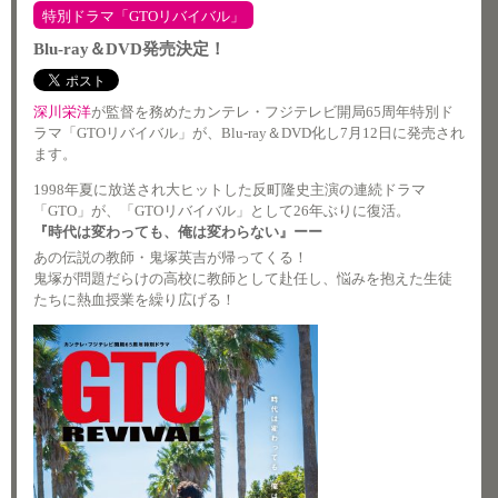
特別ドラマ「GTOリバイバル」
Blu-ray＆DVD発売決定！
深川栄洋
が監督を務めたカンテレ・フジテレビ開局65周年特別ド
ラマ「GTOリバイバル」が、Blu-ray＆DVD化し7月12日に発売され
ます。
1998年夏に放送され大ヒットした反町隆史主演の連続ドラマ
「GTO」が、「GTOリバイバル」として26年ぶりに復活。
『時代は変わっても、俺は変わらない』ーー
あの伝説の教師・鬼塚英吉が帰ってくる！
鬼塚が問題だらけの高校に教師として赴任し、悩みを抱えた生徒
たちに熱血授業を繰り広げる！