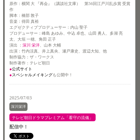
原作：横関 大 『再会』（講談社文庫） 第56回江戸川乱歩賞 受賞
作
脚本：橋部 敦子
音楽：得田 真裕
エグゼクティブプロデューサー：内山 聖子
プロデューサー：峰島 あゆみ、中込 卓也、山田 勇人、多湖 亮
太、大垣 一穂、角田 正子
演出 ：
深川 栄洋
、山本 大輔
出演：竹内涼真、井上真央、瀬戸康史、渡辺大知、他
制作協力：ザ・ワークス
制作著作：テレビ朝日
●
公式サイト
●
スペシャルメイキング
も公開中！
2025/07/03
深川栄洋
テレビ朝日ドラマプレミアム「看守の流儀」
配信中！