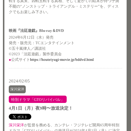
転する真実、四転五転する真相、そして驚がくの結末が待つ予測
不能の“ノンストップ・トライアングル・ミステリー”を、ディス
クでもお楽しみ下さい。
映画『法廷遊戯』Blu-ray＆DVD
2024年6月12日（水）発売
発売・販売元：TCエンタテインメント
©五十嵐律人／講談社
©2023「法廷遊戯」製作委員会
●
公式サイト
https://houteiyugi-movie.jp/bddvd.html
2024/02/05
深川栄洋
特別ドラマ「GTOリバイバル」
4月1日（月）夜9時〜放送決定！
深川栄洋
が監督を務める、カンテレ・フジテレビ開局65周年特別
ドラマ「GTOリバイバル」の放送日が2024年4月1日（月）に決定