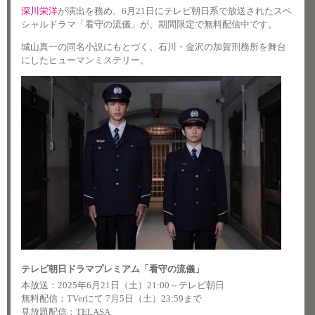
深川栄洋
が演出を務め、6月21日にテレビ朝日系で放送されたスペ
シャルドラマ「看守の流儀」が、期間限定で無料配信中です。
城山真一の同名小説にもとづく、石川・金沢の加賀刑務所を舞台
にしたヒューマンミステリー。
テレビ朝日ドラマプレミアム「看守の流儀」
本放送：2025年6月21日（土）21:00～テレビ朝日
無料配信：TVerにて 7月5日（土）23:59まで
見放題配信：TELASA