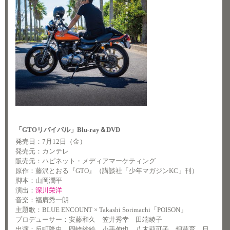
「GTOリバイバル」Blu-ray＆DVD
発売日：7月12日（金）
発売元：カンテレ
販売元：ハピネット・メディアマーケティング
原作：藤沢とおる『GTO』（講談社「少年マガジンKC」刊）
脚本：山岡潤平
演出：
深川栄洋
音楽：福廣秀一朗
主題歌：BLUE ENCOUNT × Takashi Sorimachi「POISON」
プロデューサー：安藤和久 笠井秀幸 田端綾子
出演：反町隆史、岡崎紗絵、小手伸也、八木莉可子、畑芽育、日