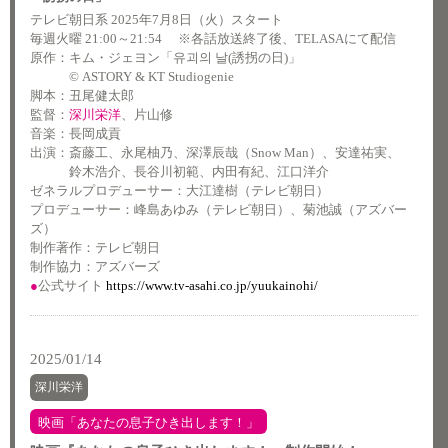
テレビ朝日系 2025年7月8日（火）スタート
毎週火曜 21:00～21:54 ※各話放送終了後、TELASAにて配信
原作：キム・ジェヨン「유괴의 날(誘拐の日)」
© ASTORY & KT Studiogenie
脚本：丑尾健太郎
監督：
深川栄洋
、片山修
音楽：長岡成貢
出演：斎藤工、永尾柚乃、深澤辰哉（Snow Man）、安達祐実、
鈴木浩介、長谷川初範、内田有紀、江口洋介
ゼネラルプロデューサー：大江達樹（テレビ朝日）
プロデューサー：峰島あゆみ（テレビ朝日）、菊池誠（アズバー
ズ）
制作著作：テレビ朝日
制作協力：アズバーズ
●
公式サイト
https://www.tv-asahi.co.jp/yuukainohi/
2025/01/14
深川栄洋
映画「あなたの息子ひき出します！」