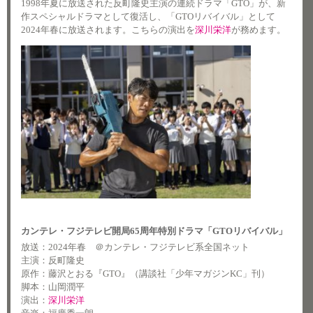
1998年夏に放送された
反町隆史
主演の連続ドラマ「GTO」が、新
作スペシャルドラマとして復活し、「GTOリバイバル」として
2024年春に放送されます。こちらの演出を
深川栄洋
が務めます。
カンテレ・フジテレビ開局65周年特別ドラマ「GTOリバイバル」
放送：2024年春 ＠カンテレ・フジテレビ系全国ネット
主演：反町隆史
原作：藤沢とおる『GTO』（講談社「少年マガジンKC」刊）
脚本：山岡潤平
演出：
深川栄洋