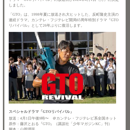
しました。
「GTO」は、1998年夏に放送され大ヒットした、反町隆史主演の
連続ドラマ。カンテレ・フジテレビ開局65周年特別ドラマ『GTO
リバイバル』として26年ぶりに復活します。
スペシャルドラマ「GTOリバイバル」
放送：4月1日午後9時〜 ＠カンテレ・フジテレビ系全国ネット
原作：藤沢とおる『GTO』（講談社「少年マガジンKC」刊）
脚本：山岡潤平