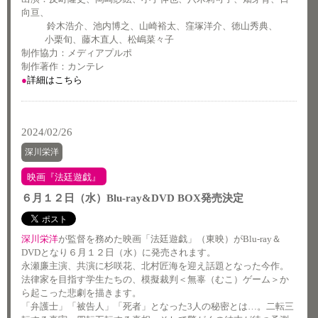
向亘、
鈴木浩介、池内博之、山崎裕太、窪塚洋介、徳山秀典、
小栗旬、藤木直人、松嶋菜々子
制作協力：メディアプルポ
制作著作：カンテレ
●
詳細はこちら
2024/02/26
深川栄洋
映画『法廷遊戯』
６月１２日（水）Blu-ray&DVD BOX発売決定
深川栄洋
が監督を務めた映画「法廷遊戯」（東映）がBlu-ray＆
DVDとなり６月１２日（水）に発売されます。
永瀬廉主演、共演に杉咲花、北村匠海を迎え話題となった今作。
法律家を目指す学生たちの、模擬裁判＜無辜（むこ）ゲーム＞か
ら起こった悲劇を描きます。
「弁護士」「被告人」「死者」となった3人の秘密とは…。二転三