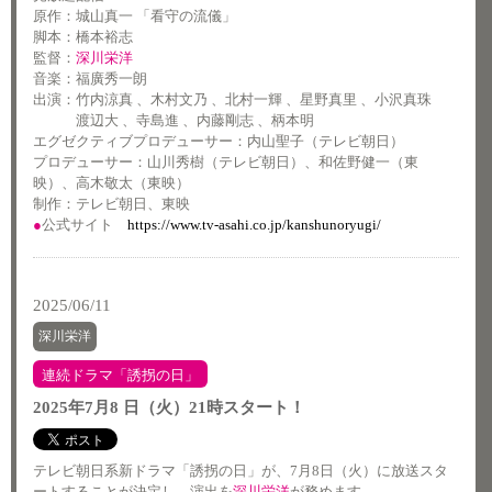
原作：城山真一 「看守の流儀」
脚本：橋本裕志
監督：
深川栄洋
音楽：福廣秀一朗
出演：竹内涼真 、木村文乃 、北村一輝 、星野真里 、小沢真珠
渡辺大 、寺島進 、内藤剛志 、柄本明
エグゼクティブプロデューサー：内山聖子（テレビ朝日）
プロデューサー：山川秀樹（テレビ朝日）、和佐野健一（東
映）、高木敬太（東映）
制作：テレビ朝日、東映
●
公式サイト
https://www.tv-asahi.co.jp/kanshunoryugi/
2025/06/11
深川栄洋
連続ドラマ「誘拐の日」
2025年7月8 日（火）21時スタート！
テレビ朝日系新ドラマ「誘拐の日」が、7月8日（火）に放送スタ
ートすることが決定し、演出を
深川栄洋
が務めます。