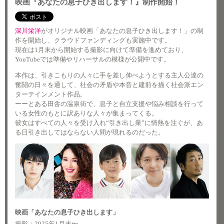
映画『あなたの息子ひき出します！』制作開始！
深川栄洋
がオリジナル映画「あなたの息子ひき出します！」の制
作を開始し、クラウドファンディングも実施中です。
現在は1月末から開始する撮影に向けて準備を進めており、
YouTubeでは準備やリハーサルの模様が公開中です。
本作は、引きこもりの人々に手を差し伸べようとする主人公達の
奮闘の日々を通して、社会の矛盾や本音と建前を描く社会派エン
ターテインメント作品。
ーーとある田舎の温泉街で、息子と自立支援や悩み相談を行って
いる女性のもとに訳ありな人々が集まってくる。
彼女はすべての人々を受け入れ“引き出し業”に情熱を注ぐが、あ
る日引き出してはならない人間が現れるのだった。
映画「あなたの息子ひき出します」
撮影：2025年1月末〜