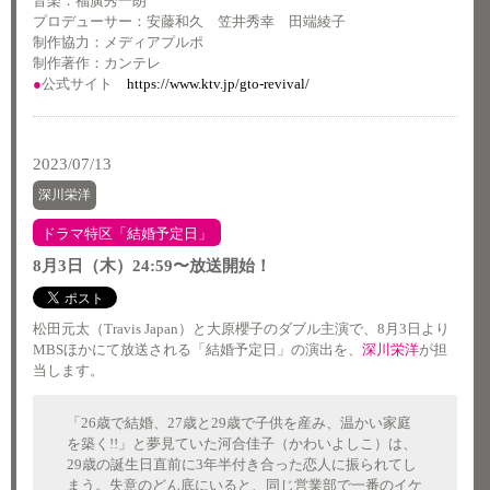
音楽：福廣秀一朗
プロデューサー：安藤和久 笠井秀幸 田端綾子
制作協力：メディアプルポ
制作著作：カンテレ
●
公式サイト
https://www.ktv.jp/gto-revival/
2023/07/13
深川栄洋
ドラマ特区「結婚予定日」
8月3日（木）24:59〜放送開始！
松田元太（Travis Japan）と大原櫻子のダブル主演で、8月3日より
MBSほかにて放送される「結婚予定日」の演出を、
深川栄洋
が担
当します。
「26歳で結婚、27歳と29歳で子供を産み、温かい家庭
を築く!!」と夢見ていた河合佳子（かわいよしこ）は、
29歳の誕生日直前に3年半付き合った恋人に振られてし
まう。失意のどん底にいると、同じ営業部で一番のイケ