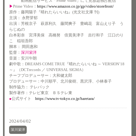
動画配信サービス「Prime Video」にて見放題独占配信
▶
Prime Video：
https://www.amazon.co.jp/gp/video/storefront/
原作：藤岡陽子『晴れたらいいね』(光文社文庫 刊)
主演： 永野芽郁
出演：芳根京子 萩原利久 藤間爽子 豊嶋花 富山えり子 う
らじぬの
白本彩奈 宮澤美保 高橋努 倍賞美津子 吉行和子 江口のり
こ 稲垣吾郎
脚本： 岡田惠和
監督：
深川栄洋
音楽：安川午朗
劇中歌：DREAMS COME TRUE『晴れたらいいね ～ VERSION’18
～』（DCTrecords ／ UNIVERSAL SIGMA）
チーフプロデューサー：大和健太郎
プロデューサー：中川順平、北川俊樹、黒沢淳、小林泰子
制作協力： テレパック
製作著作：テレビ東京 ＢＳテレ東
●
公式サイト
https://www.tv-tokyo.co.jp/haretara/
2024/04/02
深川栄洋