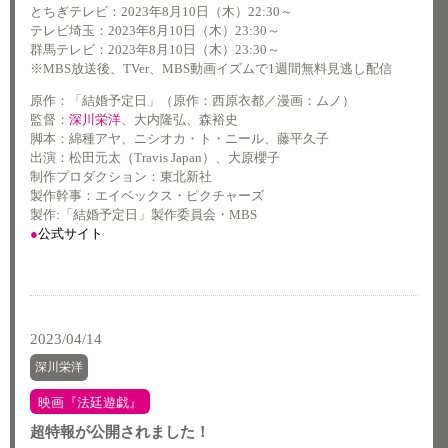
とちぎテレビ：2023年8月10日（木）22:30～
テレビ埼玉：2023年8月10日（木）23:30～
群馬テレビ：2023年8月10日（木）23:30～
※MBS放送後、TVer、MBS動画イズムで1週間無料見逃し配信
原作：「結婚予定日」（原作：西原衣都／漫画：ムノ）
監督：
深川栄洋
、大内隆弘、森裕史
脚本：綿種アヤ、ニシオカ・ト・ニール、藤平久子
出演：松田元太（Travis Japan）、大原櫻子
制作プロダクション：東北新社
製作幹事：エイベックス・ピクチャーズ
製作
:
「結婚予定日」製作委員会・
MBS
●
公式サイト
2023/04/14
深川栄洋
映画『法廷遊戯』
超特報が公開されました！