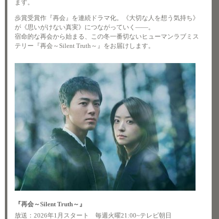
ます。
歩賞受賞作『再会』を連続ドラマ化。《大切な人を想う気持ち》
が《思いがけない真実》につながっていく――。
宿命的な再会から始まる、この冬一番切ないヒューマンラブミス
テリー『再会～Silent Truth～』をお届けします。
『再会～Silent Truth～』
放送：2026年1月スタート 毎週火曜21:00~テレビ朝日