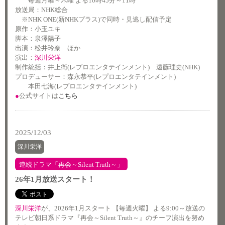
毎週月曜～木曜 よる10時45分～11時
放送局：NHK総合
※NHK ONE(新NHKプラス)で同時・見逃し配信予定
原作：小玉ユキ
脚本：泉澤陽子
出演：松井玲奈 ほか
演出：
深川栄洋
制作統括：井上衛(レプロエンタテインメント) 遠藤理史(NHK)
プロデューサー：森永恭平(レプロエンタテインメント)
本田七海(レプロエンタテインメント)
●
公式サイトは
こちら
2025/12/03
深川栄洋
連続ドラマ「再会～Silent Truth～」
26年1月放送スタート！
深川栄洋
が、2026年1月スタート 【毎週火曜】 よる9:00～放送の
テレビ朝日系ドラマ『再会～Silent Truth～』のチーフ演出を努め