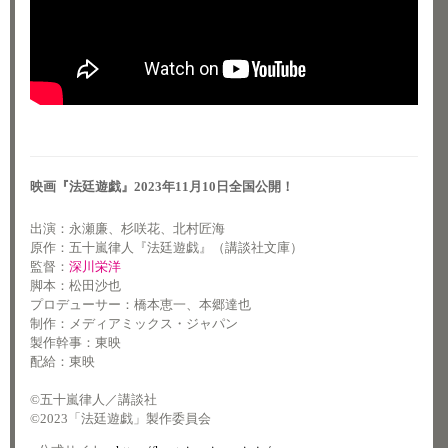
映画『法廷遊戯』2023年11月10日全国公開！
出演：永瀬廉、杉咲花、北村匠海
原作：五十嵐律人『法廷遊戯』（講談社文庫）
監督：
深川栄洋
脚本：松田沙也
プロデューサー：橋本恵一、本郷達也
制作：メディアミックス・ジャパン
製作幹事：東映
配給：東映
©五十嵐律人／講談社
©2023「法廷遊戯」製作委員会