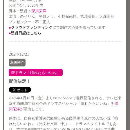
公開予定：2026年内
脚本・監督：
深川栄洋
出演：のせりん、平野ノラ、小野光南翔、宮澤美保、大森南朋
プレゼンター：不二正人
●
クラウドファンディング
にて制作の応援を募っています
●
監督日記はこちら
2024/12/23
深川栄洋
SPドラマ「晴れたらいいね」
配信決定！
2025年1月10日（金）よりPrime Videoで世界配信される、テレビ東
京開局60周年特別企画ドラマスペシャル「晴れたらいいね」を
深
川栄洋
が演出します。
原作は、自身も看護師の経験がある藤岡陽子原作の人気小説『晴
れたらいいね』（光文社文庫 刊）。 ドラマのタイトルでもあ
り、本作の劇中歌にもなっているDREAMS COME TRUEの楽曲