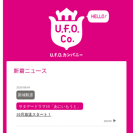
2026/08/04
新城毅彦
サタデードラマ10「あにいもうと」
10月放送スタート！
more ▶