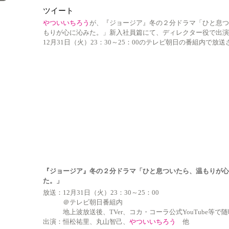
ツイート
やついいちろう
が、『ジョージア』冬の２分ドラマ「ひと息つ
もりが心に沁みた。」新入社員篇にて、ディレクター役で出演
12月31日（火）23：30～25：00のテレビ朝日の番組内で放
『ジョージア』冬の２分ドラマ「ひと息ついたら、温もりが心
た。」
放送：12月31日（火）23：30～25：00
＠テレビ朝日番組内
地上波放送後、TVer、コカ・コーラ公式YouTube等で
出演：恒松祐里、丸山智己、
やついいちろう
他