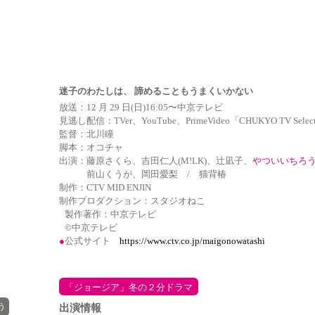
迷子のわたしは、 諦めることもうまくいかない
放送：12 月 29 日(日)16:05〜中京テレビ
見逃し配信：TVer、YouTube、PrimeVideo「CHUKYO TV Selec
監督：北川瞳
脚本：オコチャ
出演：藤原さくら、吉田仁人(M!LK)、辻凪子、
やついいちろ
前山くうが、岡田愛梨 / 猫背椿
制作：CTV MID ENJIN
制作プロダクション：スタジオねこ
製作著作：中京テレビ
©️中京テレビ
●
公式サイト
https://www.ctv.co.jp/maigonowatashi
「ジョージア」冬の２分ドラマ
う
出演情報