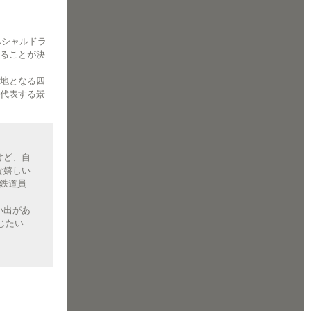
ペシャルドラ
ることが決
地となる四
代表する景
けど、自
な嬉しい
の鉄道員
い出があ
じたい