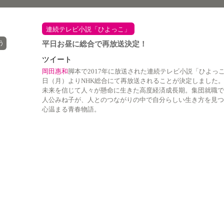
連続テレビ小説「ひよっこ」
う
平日お昼に総合で再放送決定！
ツイート
岡田惠和
脚本で2017年に放送された連続テレビ小説「ひよっこ
日（月）よりNHK総合にて再放送されることが決定しました
未来を信じて人々が懸命に生きた高度経済成長期。集団就職で
人公みね子が、人とのつながりの中で自分らしい生き方を見つ
心温まる青春物語。