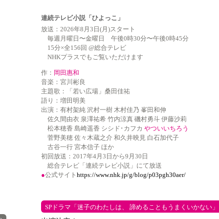
連続テレビ小説「ひよっこ」
放送：2026年8月3日(月)スタート
毎週月曜日〜金曜日 午後0時30分〜午後0時45分
15分×全156回 @総合テレビ
NHKプラスでもご覧いただけます
作：
岡田惠和
音楽：宮川彬良
主題歌：「若い広場」桑田佳祐
語り：増田明美
出演：有村架純 沢村一樹 木村佳乃 峯田和伸
佐久間由衣 泉澤祐希 竹内涼真 磯村勇斗 伊藤沙莉
松本穂香
島崎遥香 シシド･カフカ
やついいちろう
菅野美穂 佐々木蔵之介 和久井映見 白石加代子
古谷一行 宮本信子 ほか
初回放送：2017年4月3日から9月30日
総合テレビ「連続テレビ小説」にて放送
●
公式サイト
https://www.nhk.jp/g/blog/p03pgh30aer/
SPドラマ「迷子のわたしは、 諦めることもうまくいかない」