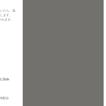
いたら、温
します。
送されます。
に沁み
随時配信