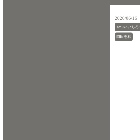
2026/06/16
やついいちろ
岡田惠和