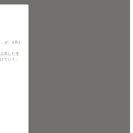
」が、8月3
。
上京した主
けていく、