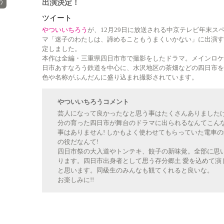
う
出演決定！
ツイート
やついいちろう
が、12月29日に放送される中京テレビ年末ス
マ「迷子のわたしは、諦めることもうまくいかない」に出演す
定しました。
本作は全編・三重県四日市市で撮影をしたドラマ。メインロケ
日市あすなろう鉄道を中心に、水沢地区の茶畑などの四日市を
色や名称がふんだんに盛り込まれ撮影されています。
やついいちろうコメント
芸人になって良かったなと思う事はたくさんありました
分の育った四日市が舞台のドラマに出られるなんてこん
事はありません! しかもよく使わせてもらっていた電車
の役だなんて!
四日市祭の大入道やトンテキ、餃子の新味覚。全部に思
ります。四日市出身者として思う存分郷土 愛を込めて演
と思います。同級生のみんなも観てくれると良いな。
お楽しみに!!