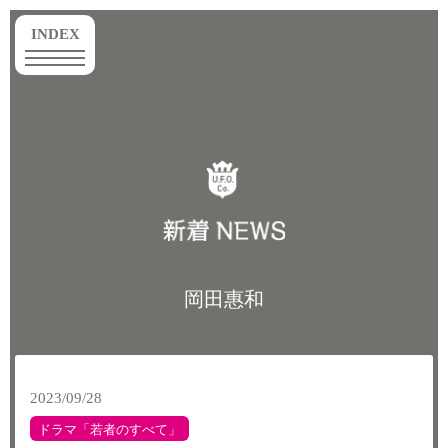
toggle
INDEX
navigation
岡田惠和
2023/09/28
ドラマ「若者のすべて」