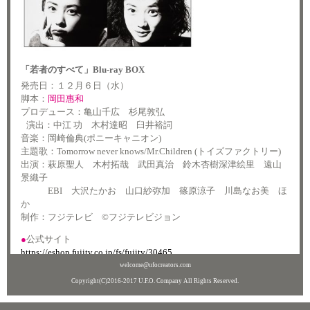
「若者のすべて」Blu-ray BOX
発売日：１２月６日（水）
脚本：
岡田惠和
プロデュース：亀山千広 杉尾敦弘
演出：中江 功 木村達昭 臼井裕詞
音楽：岡崎倫典(ポニーキャニオン)
主題歌：Tomorrow never knows/Mr.Children (トイズファクトリー)
出演：萩原聖人 木村拓哉 武田真治 鈴木杏樹深津絵里 遠山
景織子
EBI 大沢たかお 山口紗弥加 篠原涼子 川島なお美 ほ
か
制作：フジテレビ ©フジテレビジョン
●
公式サイト
https://eshop.fujitv.co.jp/fs/fujitv/30465
welcome@ufocreators.com
Copyright(C)2016-2017 U.F.O. Company All Rights Reserved.