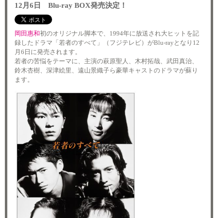
12月6日 Blu-ray BOX発売決定！
岡田惠和
初のオリジナル脚本で、1994年に放送され大ヒットを記
録したドラマ「若者のすべて」（フジテレビ）がBlu-rayとなり12
月6日に発売されます。
若者の苦悩をテーマに、主演の萩原聖人、木村拓哉、武田真治、
鈴木杏樹、深津絵里、遠山景織子ら豪華キャストのドラマが蘇り
ます。