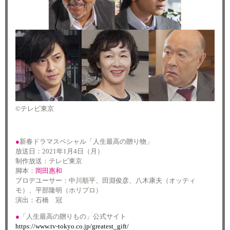
©︎テレビ東京
●
新春ドラマスペシャル「人生最高の贈り物」
放送日：
2021
年
1
月
4
日（月）
制作放送：テレビ東京
脚本：
岡田惠和
プロデユーサー：中川順平、田淵俊彦、八木康夫（オッティ
モ）、平部隆明（ホリプロ）
演出：石橋 冠
●
「人生最高の贈りもの」公式サイト
https://www.tv-tokyo.co.jp/greatest_gift/