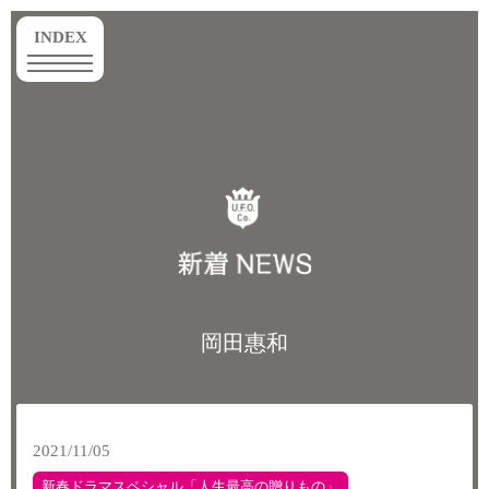
toggle
INDEX
navigation
岡田惠和
2021/11/05
新春ドラマスペシャル「人生最高の贈りもの」