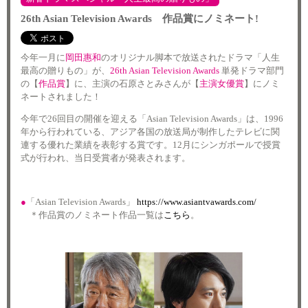
26th Asian Television Awards 作品賞にノミネート!
今年一月に
岡田惠和
のオリジナル脚本で放送されたドラマ「人生
最高の贈りもの」が、
26th Asian Television Awards
単発ドラマ部門
の【
作品賞
】に、主演の石原さとみさんが【
主演女優賞
】にノミ
ネートされました！
今年で26回目の開催を迎える「Asian Television Awards」は、1996
年から行われている、アジア各国の放送局が制作したテレビに関
連する優れた業績を表彰する賞です。12月にシンガポールで授賞
式が行われ、当日受賞者が発表されます。
●
「Asian Television Awards」
https://www.asiantvawards.com/
＊作品賞のノミネート作品一覧は
こちら
。