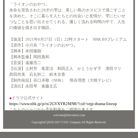
「ライオンのおやつ」
余命を宣告された29才の雫は、美しい島のホスピスで過ごすこと
を決めた。そこに暮らす人たちとの出会いと友情が、雫にたいせ
つなことを思い出させてくれる。優しく流れる時間の中で、人生
の価値を描き出す物語。
【放送】2021年6月27日（日）22時スタート NHK BSプレミアム
【原作】小川糸『ライオンのおやつ』
【脚本】本田隆朗
【脚本監修】岡田惠和
【音楽】遠藤浩二
【出演】土村芳 竜星涼 和田正人 かとうかず子 濱田マリ
西田尚美 石丸幹二 鈴木京香
【制作統括】谷口卓敬（NHK） 熊谷理恵（大映テレビ）
【演出】永田琴 進藤丈広
●
ドラマ公式サイト
https://www.nhk.jp/p/ts/2GVXYR2MN8/?cid=orjp-drama-lineup
こちらのページから予告動画をご視聴出来ます。
welcome@ufocreators.com
Copyright(C)2016-2017 U.F.O. Company All Rights Reserved.