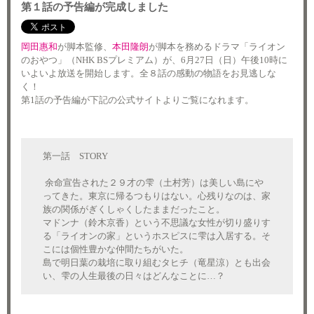
第１話の予告編が完成しました
岡田惠和
が脚本監修、
本田隆朗
が脚本を務めるドラマ「ライオン
のおやつ」（NHK BSプレミアム）が、6月27日（日）午後10時に
いよいよ放送を開始します。全８話の感動の物語をお見逃しな
く！
第1話の予告編が下記の公式サイトよりご覧になれます。
第一話 STORY
余命宣告された２９才の雫（土村芳）は美しい島にや
ってきた。東京に帰るつもりはない。心残りなのは、家
族の関係がぎくしゃくしたままだったこと。
マドンナ（鈴木京香）という不思議な女性が切り盛りす
る「ライオンの家」というホスピスに雫は入居する。そ
こには個性豊かな仲間たちがいた。
島で明日葉の栽培に取り組むタヒチ（竜星涼）とも出会
い、雫の人生最後の日々はどんなことに…？