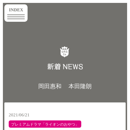
toggle
INDEX
navigation
岡田惠和
本田隆朗
2021/06/21
プレミアムドラマ「ライオンのおやつ」