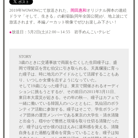
2019年WOWOWにて放送された、
岡田惠和
オリジナル脚本の連続
ドラマ「そして、生きる」の劇場版(同年全国公開)が、地上波にて
放送されます。本編ノーカット映像でぜひお楽しみ下さい！
●
放送日：5月2日(土)12:00～14:55 岩手めんこいテレビ
STORY
3歳のときに交通事故で両親を亡くした生田瞳子は、盛
岡で理髪店を営む伯父に引き取られる。天真爛漫に育っ
た瞳子は、時に地元のアイドルとして活躍することもあ
り、いつしか女優を志すようになっていた。
そして19歳になった瞳子は、東京で開催されるオーディ
ションに挑もうとするが、その前日の2011年3月11日、
東日本大震災が起きる。その年の秋―、瞳子はカフェで
一緒に働いている韓国人のハンとともに、気仙沼のボラ
ンティア活動に参加する。瞳子はそこで、学生ボランテ
ィア団体の運営メンバーである東京の大学生・清水清隆
と出会う。穏やかで整然と現場を取り仕切る清隆だった
が、瞳子はなぜか彼のほほえみに違和感を覚える。清隆
自身もまた過酷な運命を背負っていることを、瞳子は知