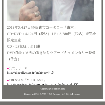
2019年3月27日発売 古市コータロー「東京」
CD+DVD：4,104円（税込） LP：3,780円（税込）※完全
限定生産
CD・LP収録：全11曲
DVD収録：過去の弾き語りツアードキュメンタリー映像
（予定）
●
公式リリース
http://thecollectors.jp/archives/4415
●
CROSS FM「MUSIC AMP」
http://crossfm.co.jp/contpgms/w_main.php?oya_id=156
welcome@ufocreators.com
Copyright(C)2016-2017 U.F.O. Company All Rights Reserved.