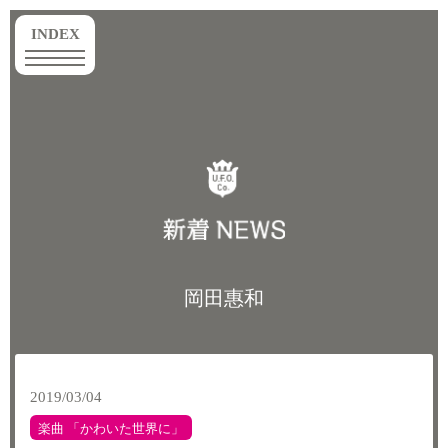
toggle
INDEX
navigation
岡田惠和
2019/03/04
楽曲 「かわいた世界に」