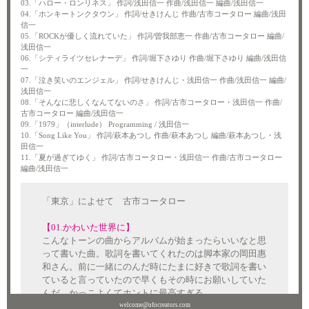
03.「ハロー・ロンリネス」 作詞/浅田信一 作曲/浅田信一 編曲/浅田信一
04.「ホンキートンクタウン」 作詞/せきけんじ 作曲/古市コータロー 編曲/浅田
信一
05.「ROCKが優しく流れていた」 作詞/曽我部恵一 作曲/古市コータロー 編曲/
浅田信一
06.「シティライツセレナーデ」 作詞/堀下さゆり 作曲/堀下さゆり 編曲/浅田信
一
07.「泣き笑いのエンジェル」 作詞/せきけんじ・浅田信一 作曲/浅田信一 編曲/
浅田信一
08.「そんなに悲しくなんてないのさ」 作詞/古市コータロー・浅田信一 作曲/
古市コータロー 編曲/浅田信一
09.「1979」（interlude） Programming / 浅田信一
10.「Song Like You」 作詞/萩本あつし 作曲/萩本あつし 編曲/萩本あつし・浅
田信一
11.「夏が過ぎてゆく」 作詞/古市コータロー・浅田信一 作曲/古市コータロー
編曲/浅田信一
「東京」によせて 古市コータロー
【01.かわいた世界に】
こんなトーンの曲からアルバムが始まったらいいなと思
って書いた曲。歌詞を書いてくれたのは脚本家の岡田惠
和さん。前に一緒にのんだ時にたまに好きで歌詞を書い
ていると言っていたので早くもその時にお願いしていた
んだ。かっこよくてホントに最高すぎる。
welcome@ufocreators.com