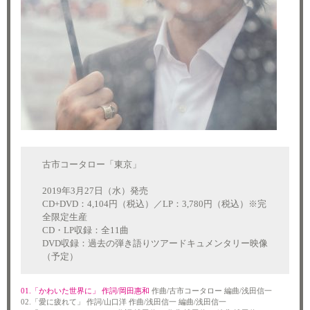
古市コータロー「東京」
2019年3月27日（水）発売
CD+DVD：4,104円（税込）／LP：3,780円（税込）※完
全限定生産
CD・LP収録：全11曲
DVD収録：過去の弾き語りツアードキュメンタリー映像
（予定）
01.「かわいた世界に」 作詞/岡田惠和
作曲/古市コータロー 編曲/浅田信一
02.「愛に疲れて」 作詞/山口洋 作曲/浅田信一 編曲/浅田信一