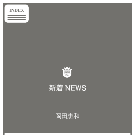
toggle
INDEX
navigation
岡田惠和