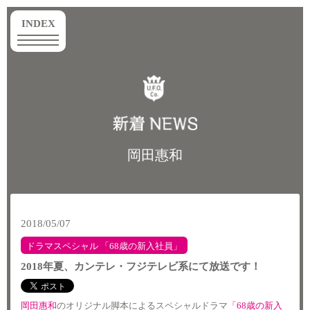
toggle
INDEX
navigation
岡田惠和
2018/05/07
ドラマスペシャル 「68歳の新入社員」
2018年夏、カンテレ・フジテレビ系にて放送です！
岡田惠和
のオリジナル脚本によるスペシャルドラマ
「68歳の新入