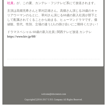
社員」
が、この夏、カンテレ・フジテレビ系にて放送されます。
主演は高畑充希さんと草刈正雄さん。高畑さん演じる28歳のキャ
リアウーマンのもとに、草刈さん演じる68歳の新入社員が部下と
して配属されてくることから始まる、ヒューマンドラマです。価
値観、世代、性別、立場の違う2人の掛け合いにご期待ください！
ドラマスペシャル 68歳の新入社員 | 関西テレビ放送 カンテレ
https://www.ktv.jp/68/
welcome@ufocreators.com
Copyright(C)2016-2017 U.F.O. Company All Rights Reserved.