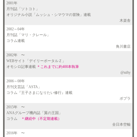
2001年
月刊誌「ソトコト」
オリジナル小説「ムッシュ・シマウマの冒険」連載
木楽舎
2002～04年
月刊誌「マリ・クレール」
コラム連載
角川書店
2002年
〜
WEBサイト「デイリーポータルＺ」
オモシロ記事連載
＊これまでに約400本執筆
@nifty
2006～08年
月刊文芸誌「ASTA」
コラム『王子さまになりたい修行』連載
ポプラ
2015年
〜
ANAグループ機内誌「翼の王国」
コラム
＊継続中（不定期連載）
全日本空輸
2016年
〜