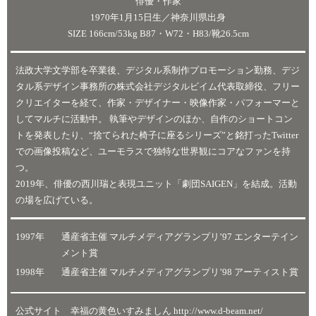
俳優・作家
1970年1月15日生／神奈川県出身
SIZE 166cm/53kg B87・W72・H83/靴26.5cm
法政大学文学部を卒業後、デジタル系制作プロモーション勤務、デジ
タル系デザイン事務所の株式会社デジタルビイム代表取締役、フリー
クリエイターを経て、作家・デザイナー・映像作家・パフォーマーと
してマルチに活動中。 執筆やデザインのほか、自作のショートコン
トを発表したり、“捨てられた椅子に座るシリーズ”と銘打ったTwitter
での画像投稿など、ユーモラスで独特な世界観にコアなファンを持
つ。
2019年、俳優の西川瑞と表現ユニット「劇団SAIGEN」を結成。活動
の場を広げている。
1997年
通産省主催 マルチメディアグランプリ’97 エンターテイン
メント賞
1998年
通産省主催 マルチメディアグランプリ’98 アーティスト賞
公式サイト
幸福の黄色いすみましん
http://www.d-beam.net/