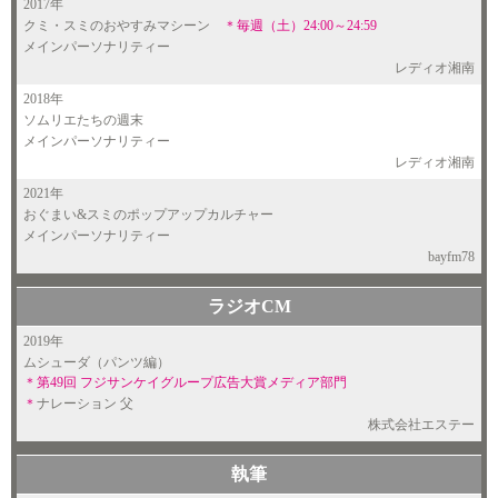
2017年
クミ・スミのおやすみマシーン
＊毎週（土）24:00～24:59
メインパーソナリティー
レディオ湘南
2018年
ソムリエたちの週末
メインパーソナリティー
レディオ湘南
2021年
おぐまい&スミのポップアップカルチャー
メインパーソナリティー
bayfm78
ラジオCM
2019年
ムシューダ（パンツ編）
＊第49回 フジサンケイグループ広告大賞メディア部門
＊
ナレーション 父
株式会社エステー
執筆