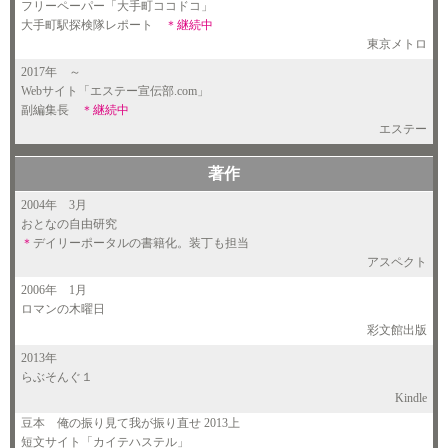
フリーペーパー「大手町ココドコ」
大手町駅探検隊レポート
＊継続中
東京メトロ
2017年
～
Webサイト「エステー宣伝部.com」
副編集長
＊継続中
エステー
著作
2004年
3月
おとなの自由研究
＊
デイリーポータルの書籍化。装丁も担当
アスペクト
2006年
1月
ロマンの木曜日
彩文館出版
2013年
らぶそんぐ１
Kindle
豆本 俺の振り見て我が振り直せ 2013上
短文サイト「カイテハステル」