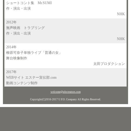
ショートコント集 Mr.SUMI
作・演出・出演
NHK
2012年
無声映画 トラブリング
作・演出・出演
NHK
2014年
柳原可奈子単独ライブ「普通の女」
舞台映像制作
太田プロダクション
2017年
WEBサイト エステー宣伝部.com
動画コンテンツ制作
＊継続中
welcome@ufocreators.com
エステー
Copyright(C)2016-2017 U.F.O. Company All Rights Reserved.
CM とろける にこるん ムービー
ディレクション
たらみ
2018年
ヒルナンデス！「東京ど真ん中 裏道さんぽ！第11弾 清水橋～新宿駅西