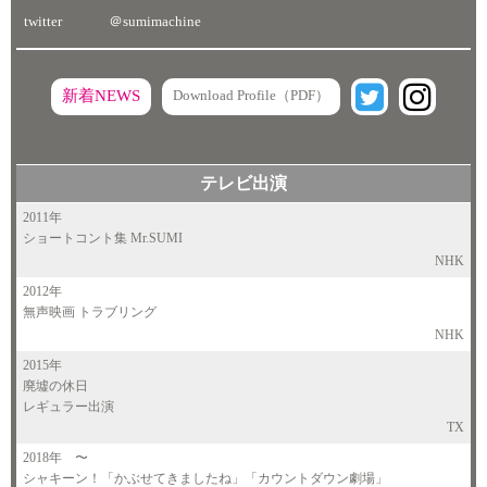
twitter
＠sumimachine
新着NEWS
Download Profile（PDF）
テレビ出演
2011年
ショートコント集 Mr.SUMI
NHK
2012年
無声映画 トラブリング
NHK
2015年
廃墟の休日
レギュラー出演
TX
2018年
〜
シャキーン！「かぶせてきましたね」「カウントダウン劇場」