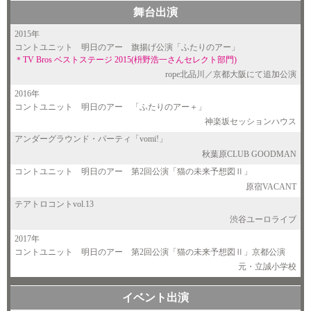
舞台出演
2015年
コントユニット 明日のアー 旗揚げ公演「ふたりのアー」
＊
TV Bros
ベストステージ
2015
(枡野浩一さんセレクト部門)
rope北品川／京都大阪にて追加公演
2016年
コントユニット 明日のアー 「ふたりのアー＋」
神楽坂セッションハウス
アンダーグラウンド・パーティ「vomi!」
秋葉原CLUB GOODMAN
コントユニット 明日のアー 第2回公演「猫の未来予想図Ⅱ」
原宿VACANT
テアトロコントvol.13
渋谷ユーロライブ
2017年
コントユニット 明日のアー 第2回公演「猫の未来予想図Ⅱ」京都公演
元・立誠小学校
イベント出演