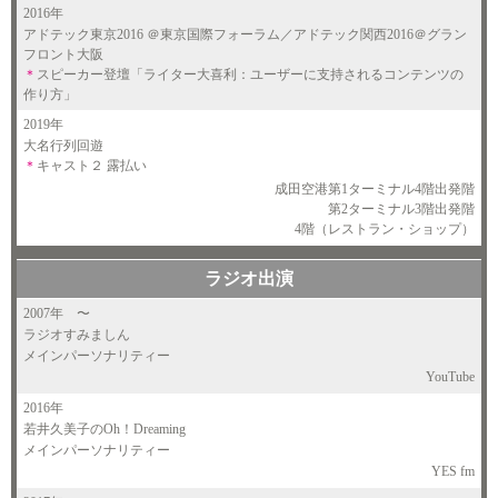
2016年
アドテック東京2016 ＠東京国際フォーラム／アドテック関西2016＠グラン
フロント大阪
＊
スピーカー登壇「ライター大喜利：ユーザーに支持されるコンテンツの
作り方」
2019年
大名行列回遊
＊
キャスト２ 露払い
成田空港第1ターミナル4階出発階
第2ターミナル3階出発階
4階（レストラン・ショップ）
ラジオ出演
2007年
〜
ラジオすみましん
メインパーソナリティー
YouTube
2016年
若井久美子のOh！Dreaming
メインパーソナリティー
YES fm