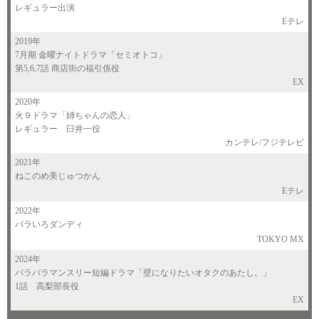
レギュラー出演
Eテレ
2019年
7月期 金曜ナイトドラマ「セミオトコ」
第5,6,7話 商店街の福引係役
EX
2020年
火９ドラマ「姉ちゃんの恋人」
レギュラー 臼井一役
カンテレ/フジテレビ
2021年
ねこのめ美じゅつかん
Eテレ
2022年
バラいろダンディ
TOKYO MX
2024年
バラバラマンスリー短編ドラマ「壁になりたいオタクのあたし。」
1話 高梨部長役
EX