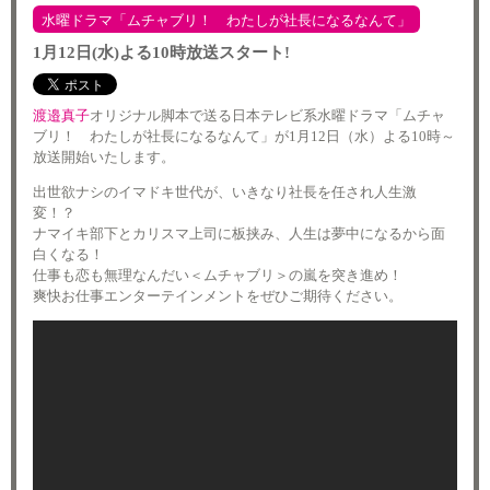
水曜ドラマ「ムチャブリ！ わたしが社⻑になるなんて」
1月12日(水)よる10時放送スタート!
渡邉真子
オリジナル脚本で送る日本テレビ系水曜ドラマ「ムチャ
ブリ！ わたしが社長になるなんて」が1月12日（水）よる10時～
放送開始いたします。
出世欲ナシのイマドキ世代が、いきなり社長を任され人生激
変！？
ナマイキ部下とカリスマ上司に板挟み、人生は夢中になるから面
白くなる！
仕事も恋も無理なんだい＜ムチャブリ＞の嵐を突き進め！
爽快お仕事エンターテインメントをぜひご期待ください。