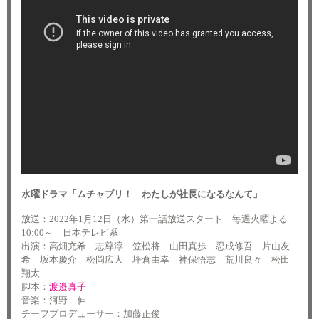
水曜ドラマ「ムチャブリ！ わたしが社長になるなんて」
放送：2022年1月12日（水）第一話放送スタート 毎週火曜よる
10:00～ 日本テレビ系
出演：高畑充希 志尊淳 笠松将 山田真歩 忍成修吾 片山友
希 坂本慶介 松岡広大 坪倉由幸 神保悟志 荒川良々 松田
翔太
脚本：
渡邉真子
音楽：河野 伸
チーフプロデューサー：加藤正俊