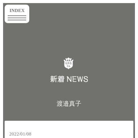
toggle
INDEX
navigation
渡邉真子
2022/01/08