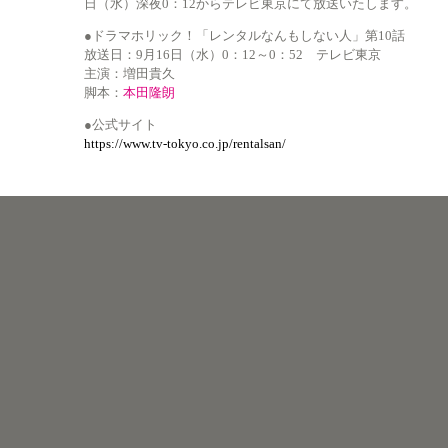
日（水）深夜0：12からテレビ東京にて放送いたします。
●ドラマホリック！「レンタルなんもしない人」第10話
放送日：9月16日（水）0：12～0：52 テレビ東京
主演：増田貴久
脚本：
本田隆朗
●公式サイト
https://www.tv-tokyo.co.jp/rentalsan/